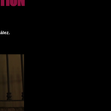
CTION
ález.