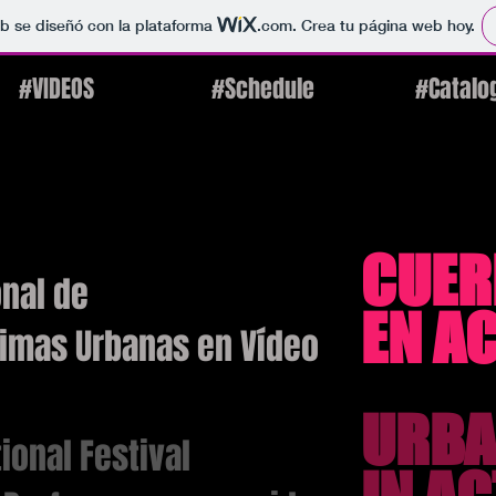
b se diseñó con la plataforma
.com
. Crea tu página web hoy.
#VIDEOS
#Schedule
#Catalo
CUER
onal de
EN A
imas Urbanas en Vídeo
URBA
tional Festival