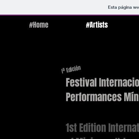
Esta página we
#Home
#Artists
Iª Edición
Festival Internaci
Performances Mín
1st Edition Interna