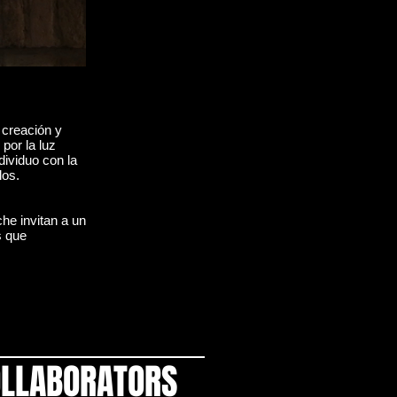
 creación y
por la luz
dividuo con la
los.
he invitan a un
s que
LLABORATORS