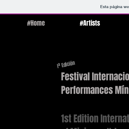
Esta página we
#Home
#Artists
Iª Edición
Festival Internaci
Performances Mín
1st Edition Interna