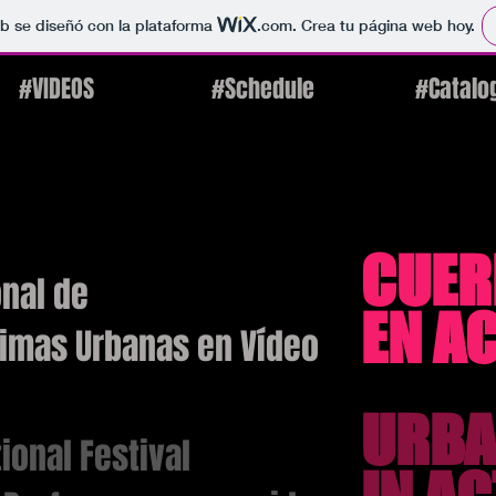
b se diseñó con la plataforma
.com
. Crea tu página web hoy.
#VIDEOS
#Schedule
#Catalo
CUER
onal de
EN A
imas Urbanas en Vídeo
URBA
tional Festival