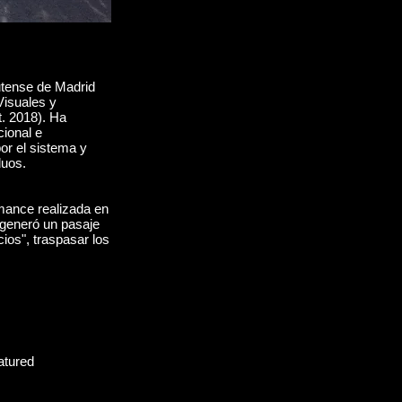
utense de Madrid
Visuales y
t. 2018). Ha
cional e
por el sistema y
duos.
rmance realizada en
 generó un pasaje
cios", traspasar los
atured