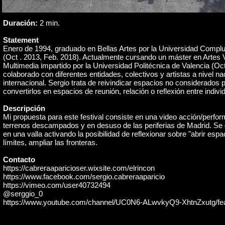
Duración:
2 min.
Statement
Enero de 1994, graduado en Bellas Artes por la Universidad Compl
(Oct . 2013, Feb. 2018). Actualmente cursando un máster en Artes 
Multimedia impartido por la Universidad Politécnica de Valencia (Oc
colaborado con diferentes entidades, colectivos y artistas a nivel na
internacional. Sergio trata de reivindicar espacios no considerados 
convertirlos en espacios de reunión, relación o reflexión entre indivi
Descripción
Mi propuesta para este festival consiste en una video acción/perfo
terrenos descampados y en desuso de las periferias de Madrid. Se
en una valla activando la posibilidad de reflexionar sobre "abrir espa
límites, ampliar las fronteras.
Contacto
https://cabreraaparicioser.wixsite.com/elrincon
https://www.facebook.com/sergio.cabreraaparicio
https://vimeo.com/user40732494
@serggio_0
https://www.youtube.com/channel/UC0N6-ALwvkyQ9-XhtnZxutg/fe