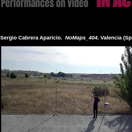
IN A
 Performances on video
Sergio Cabrera Aparicio.
NoMaps_404
. Valencia (Sp