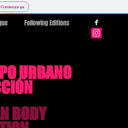
Comienza ya
gue
Following Editions
PO URBANO
CCIÓN
N BODY