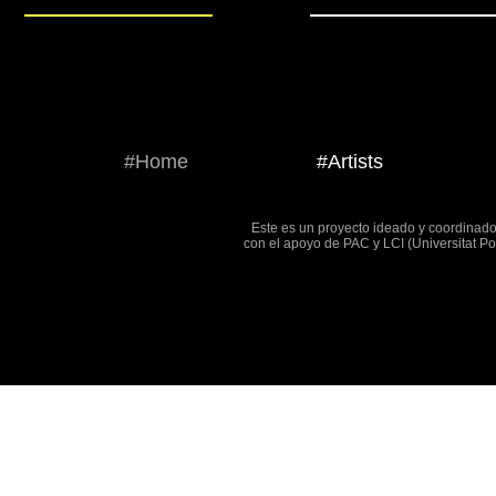
#Home
#Artists
Este es un proyecto ideado y coordinado 
con el apoyo de PAC y LCI (Universitat Po