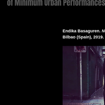
of Minimum Urban Performances
Endika Basaguren.
N
Bilbao (Spain), 2019.