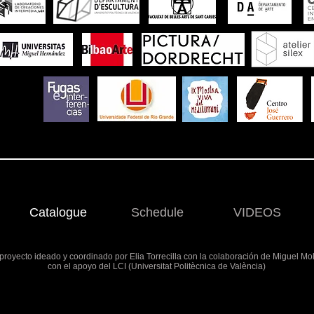
Catalogue
Schedule
VIDEOS
proyecto ideado y coordinado por Elia Torrecilla con la colaboración de Miguel Mo
con el apoyo del LCI (Universitat Politècnica de València)