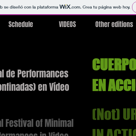
b se diseñó con la plataforma
.com
. Crea tu página web hoy.
Schedule
VIDEOS
Other editions
CUERPO
nal de Performances
EN ACC
nfinadas) en Vídeo
(Not) 
al Festival of Minimal
IN ACTI