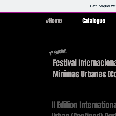
Esta página we
#Home
Catalogue
2ª Edición
Festival Internacio
Mínimas Urbanas (Co
II Edition Internation