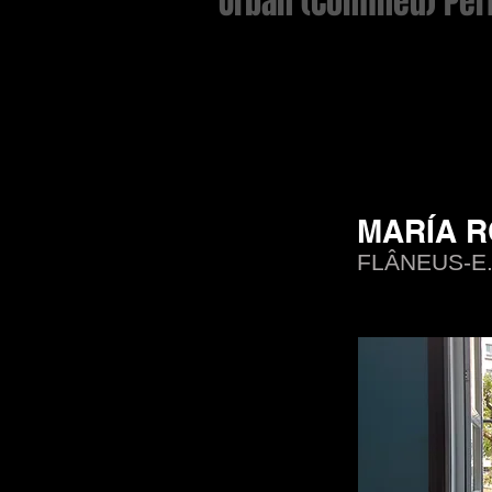
Urban (Confined) Pe
MARÍA 
FLÂNEUS-E.