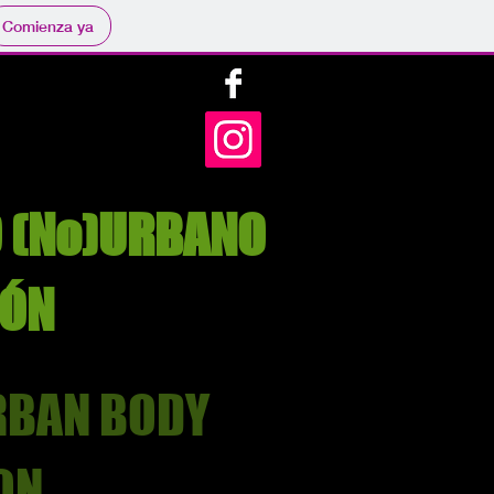
Comienza ya
 (No)URBANO
IÓN
URBAN BODY
ON