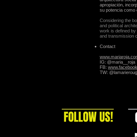
apropiación, incor
su potencia como 
Considering the bo
and political arch
work is defined by 
and transmission 
Contact
www.mariaroja.c
IG: @maria__roja
FB:
www.facebook
TW: @lamarierou
FOLLOW US!