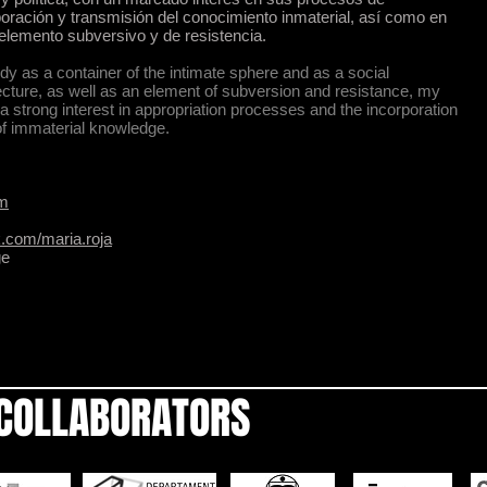
poración y transmisión del conocimiento inmaterial, así como en
elemento subversivo y de resistencia.
dy as a container of the intimate sphere and as a social
itecture, as well as an element of subversion and resistance, my
a strong interest in appropriation processes and the incorporation
of immaterial knowledge.
om
.com/maria.roja
ge
COLLABORATORS