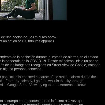
 de una acción de 120 minutos aprox.)
of an action of 120 minutes approx.)
namiento de la población durante el estado de alarma en el estado
e la pandemia de la COVID-19. Desde mi balcón, inicio un paseo
avés de las imágenes recogidas en Street View de Google, tratando
n alguna persona conocida.
 population is confined because of the state of alarm due to the
 From my balcony, I go for a walk in the city through
ed in Google Street View, trying to meet someone I know.
rno al cuerpo como contenedor de lo íntimo a la vez que
l y política, con un marcado interés en sus procesos de